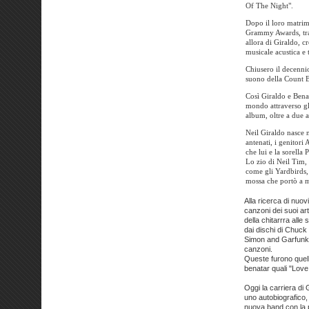
Of The Night".
Dopo il loro matrimo
Grammy Awards, trat
allora di Giraldo, c
musicale acustica e t
Chiusero il decenni
suono della Count B
Così Giraldo e Benat
mondo attraverso gli
album, oltre a due 
Neil Giraldo nasce 
antenati, i genitori
che lui e la sorella 
Lo zio di Neil Tim, 
come gli Yardbirds, 
mossa che portò a m
Alla ricerca di nuo
canzoni dei suoi arti
della chitarrra al
dai dischi di Chuck 
Simon and Garfunkel
canzoni.
Queste furono quelle
benatar quali "Love 
Oggi la carriera di
uno autobiografico,
nuova band con la p