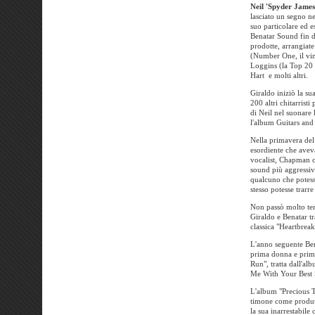
Neil 'Spyder James
lasciato un segno ne
suo particolare ed e
Benatar Sound fin d
prodotte, arrangiate
(Number One, il vin
Loggins (la Top 20 
Hart e molti altri.
Giraldo iniziò la s
200 altri chitarrist
di Neil nel suonare 
l'album Guitars an
Nella primavera del
esordiente che avev
vocalist, Chapman c
sound più aggressiv
qualcuno che potess
stesso potesse trarre
Non passò molto tem
Giraldo e Benatar t
classica "Heartbrea
L'anno seguente Ben
prima donna e primo
Run", tratta dall'a
Me With Your Best 
L'album "Precious T
timone come produt
la sua inarrestabil