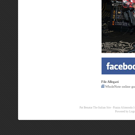
File Allegati
WholeNote online gui
Pat Benatar The Italian Site - Piazza Alimon
Powered by
Logo