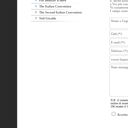
Pat Benatar Il libro
E' anche poss
a Voi più con
The Italian Convention
Vi contatter
I campi contra
The Second Italian Convention
Neil Giraldo
Nome e Cog
Città (*):
E-mail (*):
Telefono (*)
vorrei fissa
Testo messag
N.B. il consens
inoltre di esse
196 recante il 
Accetto