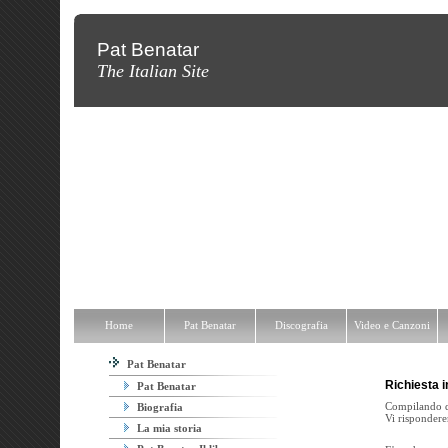
Pat Benatar
The Italian Site
Home
Pat Benatar
Discografia
Video e Canzoni
News
Fot
Home
Pat Benatar
Discografia
Video e Canzoni
Pat Benatar
Richiesta 
Pat Benatar
Compilando qu
Biografia
Vi rispondere
La mia storia