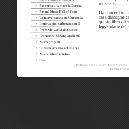
musicale.
Pat torna a cantare in Europa
Pat nel Music Hall of Fame
Da concerti in ar
casa discografica
La nuova pagina su Metropolis
questo libro offr
Il nuovo sito patbenatar.eu !!
leggendarie dell
Profonda voglia di acustico
Recensione BBKing aprile 08
Nuovi progetti
Canzone avvolta nel mistero
Nuovo album acustico
foto
Pat Benatar The Italian Site - Piazza Alimon
Powered by
Logo