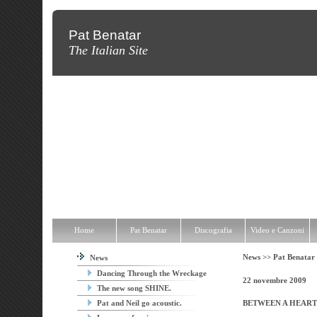
Pat Benatar
The Italian Site
Home
Pat Benatar
Discografia
Video e Canzoni
News
Fot
Home
Pat Benatar
Discografia
Video e Canzoni
News >>
Pat Benatar I
News
Dancing Through the Wreckage
22 novembre 2009
The new song SHINE.
Pat and Neil go acoustic.
BETWEEN A HEART