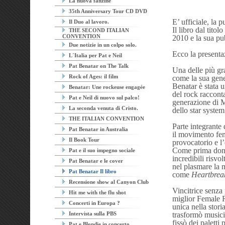
La nuova fanzine
35th Anniversary Tour CD DVD
E’ ufficiale, la 
Il Duo al lavoro.
Il libro dal tito
THE SECOND ITALIAN
CONVENTION
2010 e la sua pu
Due notizie in un colpo solo.
Ecco la presenta
L´Italia per Pat e Neil
Pat Benatar on The Talk
Una delle più gran
Rock of Ages: il film
come la sua gene
Benatar è stata 
Benatar: Une rockeuse engagée
del rock racconta
Pat e Neil di nuovo sul palco!
generazione di MT
La seconda venuta di Cristo.
dello star system
THE ITALIAN CONVENTION
Parte integrante
Pat Benatar in Australia
il movimento fem
Il Book Tour
provocatorio e l’
Come prima donn
Pat e il suo impegno sociale
incredibili risvo
Pat Benatar e le cover
nel plasmare la 
Pat Benatar Il libro
come
Heartbrea
Recensione show al Canyon Club
Vincitrice senza
Hit me with the flu shot
miglior Female 
Concerti in Europa ?
unica nella stor
Intervista sulla PBS
trasformò musicis
fissò dei palett
Pat e Blondie in concerto