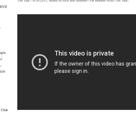
The Talk - 6/20/2012. Ready to rock into summer?
Pat Benatar rocks The Talk!
 DVD
.
agée
o!
.
ION
 Club