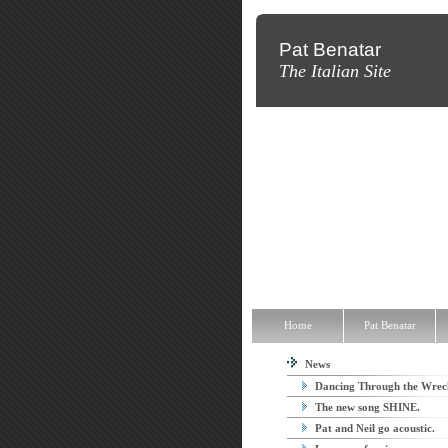
Pat Benatar
The Italian Site
Home
Pat Benatar
Discografia
Home
Pat Benatar
News
Dancing Through the Wrec
The new song SHINE.
Pat and Neil go acoustic.