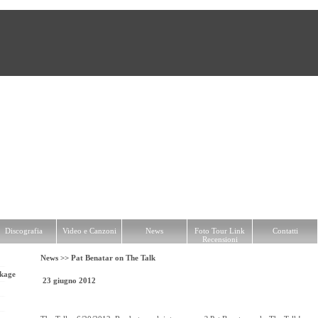
Video e Canzoni
News
Foto Tour Link Recensioni
Contatti
Discografia
Video e Canzoni
News
Foto Tour Link
Contatti
Recensioni
News >>
Pat Benatar on The Talk
kage
23 giugno 2012