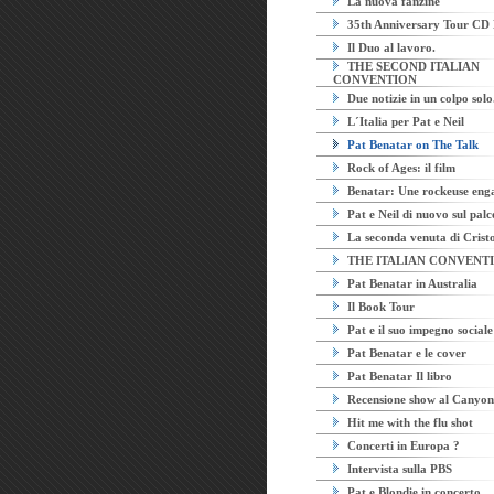
La nuova fanzine
35th Anniversary Tour CD
Il Duo al lavoro.
THE SECOND ITALIAN
CONVENTION
Due notizie in un colpo solo
L´Italia per Pat e Neil
Pat Benatar on The Talk
Rock of Ages: il film
Benatar: Une rockeuse eng
Pat e Neil di nuovo sul palc
La seconda venuta di Cristo
THE ITALIAN CONVENT
Pat Benatar in Australia
Il Book Tour
Pat e il suo impegno sociale
Pat Benatar e le cover
Pat Benatar Il libro
Recensione show al Canyon
Hit me with the flu shot
Concerti in Europa ?
Intervista sulla PBS
Pat e Blondie in concerto